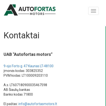
Kontaktai
UAB "Autofortas motors"
9-ojo Forto g. 47 Kaunas LT-48100
Įmonės kodas: 303825352
PVM kodas: LT100009203110
A.s. LT607180900035467598
AB Šiaulių bankas
Banko kodas 71800
El.paštas:
info@autofortasmotors.lt